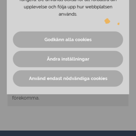
upplevelse och följa upp hur webbplatsen
används.
Godkänn alla cookies
Ändra inställningar
Öppettider
Måndag-fredag 10-19
Lördag-söndag 11-16
Använd endast nödvändiga cookies
Avvikande öppettider pga helgdagar kan
förekomma.